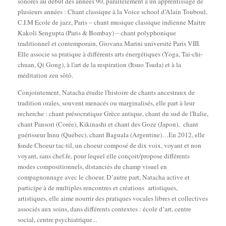
sonores au début des années 90, parallèlement à un apprentissage de
plusieurs années : Chant classique à la Voice school d’Alain Touboul,
C.I.M Ecole de jazz, Paris – chant musique classique indienne Maitre
Kakoli Sengupta (Paris & Bombay) – chant polyphonique
traditionnel et contemporain, Giovana Marini université Paris VIII.
Elle associe sa pratique à différents arts énergétiques (Yoga, Tai-chi-
chuan, Qi Gong), à l'art de la respiration (Itsuo Tsuda) et à la
méditation zen sôtô.
Conjointement, Natacha étudie l'histoire de chants ancestraux de
tradition orales, souvent menacés ou marginalisés, elle part à leur
recherche : chant présocratique Grèce antique, chant du sud de l'Italie,
chant Pansori (Corée), Kikinashi et chant des Goze (Japon), chant
guérisseur Innu (Québec), chant Baguala (Argentine)…En 2012, elle
fonde Choeur tac-til, un choeur composé de dix voix, voyant et non
voyant, sans chef.fe, pour lequel elle conçoit/propose différents
modes compositionnels, distanciés du champ visuel en
compagnonnage avec le choeur. D’autre part, Natacha active et
participe à de multiples rencontres et créations artistiques,
artistiques, elle aime nourrir des pratiques vocales libres et collectives
associés aux soins, dans différents contextes : école d’art, centre
social, centre psychiatrique...