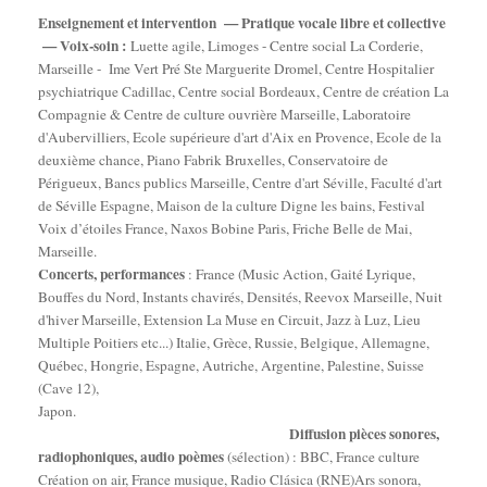
Enseignement et intervention — Pratique vocale libre et collective
— Voix-soin :
Luette agile, Limoges - Centre social La Corderie,
Marseille - Ime Vert Pré Ste Marguerite Dromel, Centre Hospitalier
psychiatrique Cadillac, Centre social Bordeaux, Centre de création La
Compagnie & Centre de culture ouvrière Marseille, Laboratoire
d'Aubervilliers, Ecole supérieure d'art d'Aix en Provence, Ecole de la
deuxième chance, Piano Fabrik Bruxelles, Conservatoire de
Périgueux, Bancs publics Marseille, Centre d'art Séville, Faculté d'art
de Séville Espagne, Maison de la culture Digne les bains, Festival
Voix d’étoiles France, Naxos Bobine Paris, Friche Belle de Mai,
Marseille.
Concerts, performances
: France (Music Action, Gaité Lyrique,
Bouffes du Nord, Instants chavirés, Densités, Reevox Marseille, Nuit
d'hiver Marseille, Extension La Muse en Circuit, Jazz à Luz, Lieu
Multiple Poitiers etc...) Italie, Grèce, Russie, Belgique, Allemagne,
Québec, Hongrie, Espagne, Autriche, Argentine, Palestine, Suisse
(Cave 12),
Japon.
Diffusion pièces sonores,
radiophoniques, audio poèmes
(sélection) : BBC, France culture
Création on air, France musique, Radio Clásica (RNE)Ars sonora,