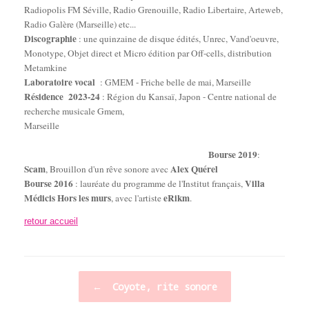
Radiopolis FM Séville, Radio Grenouille, Radio Libertaire, Arteweb,
Radio Galère (Marseille) etc...
Discographie
: une quinzaine de disque édités, Unrec, Vand'oeuvre,
Monotype, Objet direct et Micro édition par Off-cells, distribution
Metamkine
Laboratoire vocal
: GMEM - Friche belle de mai, Marseille
Résidence 2023-24
: Région du Kansaï, Japon - Centre national de
recherche musicale Gmem,
Marseille
Bourse 2019
:
Scam
Alex Quérel
, Brouillon d'un rêve sonore avec
Bourse 2016
Villa
: lauréate du programme de l'Institut français,
Médicis Hors les murs
eRikm
, avec l'artiste
.
retour accueil
Post navigation
←
Coyote, rite sonore