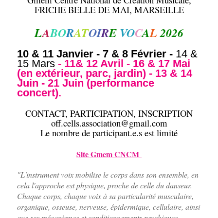
FRICHE BELLE DE MAI, MARSEILLE
L
A
BO
R
AT
OI
R
E
VO
C
A
L
2026
10 & 11 Janvier - 7 & 8 Février -
14 &
15 Mars
- 11& 12 Avril - 16 & 17 Mai
(en extérieur, parc, jardin) - 13 & 14
Juin - 21 Juin (performance
concert).
CONTACT, PARTICIPATION, INSCRIPTION
off.cells.association@gmail.com
Le nombre de participant.e.s est limité
Site Gmem CNCM
"L'instrument voix mobilise le corps dans son ensemble, en
cela l'approche est physique, proche de celle du danseur.
Chaque corps, chaque voix à sa particularité musculaire,
organique, osseuse, nerveuse, épidermique, cellulaire, ainsi
que ses mécanismes et conditionnements psychiques.